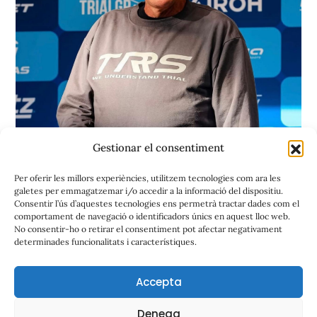
Gestionar el consentiment
Posted
abril 28, 2026
Per oferir les millors experiències, utilitzem tecnologies com ara les
on
Padrí de la Festa: Jordi Tarrés
galetes per emmagatzemar i/o accedir a la informació del dispositiu.
Consentir l’ús d’aquestes tecnologies ens permetrà tractar dades com el
comportament de navegació o identificadors únics en aquest lloc web.
El padrí de la 59a edició del Casament a Pagès serà en
No consentir-ho o retirar el consentiment pot afectar negativament
determinades funcionalitats i característiques.
Jordi Tarrés, una […]
Accepta
Denega