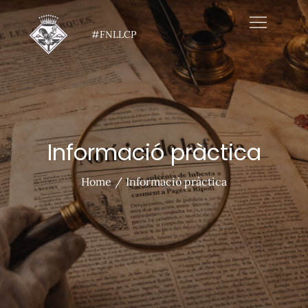
Skip
to
#FNLLCP
content
Informació pràctica
Home
Informació pràctica