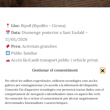
Lloc:
Ripoll (Ripollès – Girona)
Data:
Diumenge posterior a Sant Eudald –
17/05/2026
Preu:
Activitats gratuïtes
Públic familiar
Accés fàcil amb transport públic i vehicle privat
Recomanacions
Gestionar el consentiment
Per oferir les millors experiències, utilitzem tecnologies com ara les
Arribar amb temps
galetes per emmagatzemar i/o accedir a la informació del dispositiu.
Consentir l’ús d’aquestes tecnologies ens permetrà tractar dades com el
Portar calçat còmode
comportament de navegació o identificadors únics en aquest lloc web.
Respectar els animals i els espais
No consentir-ho o retirar el consentiment pot afectar negativament
determinades funcionalitats i característiques.
Gaudir de la festa amb esperit participatiu